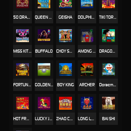
50 DRAGONS
QUEEN OF THE NILE
GEISHA
DOLPHIN TREASURE
TIKI TORCH
MISS KITTY
BUFFALO
CHOY SUN DOA
AMONG US
DRAGON BALL
FORTUNE LIONS
GOLDEN TOUR
BOY KING
ARCHER
Doraemon
HOT FRUITS 20
LUCKY JOKER 5
ZHAO CAI TONG ZHI
LONG LONG LONG
BAI SHI