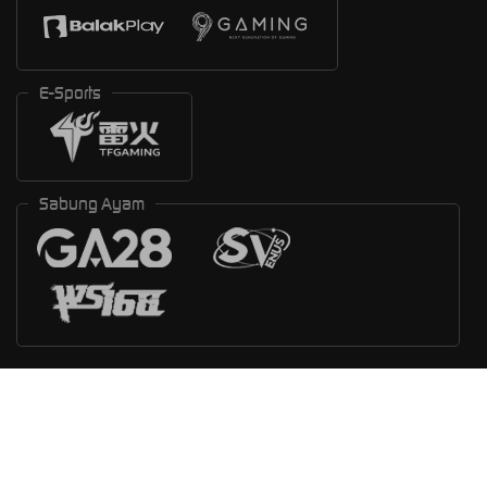
E-Sports
Sabung Ayam