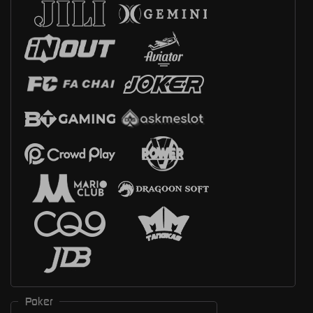
Poker