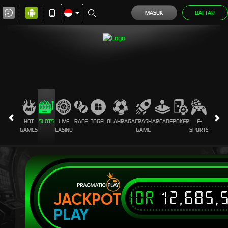
MASUK
DAFTAR
HOT
SLOTS
LIVE
RACE
TOGEL
OLAHRAGA
CRASH
ARCADE
POKER
E-
SABUN
GAMES
CASINO
GAME
SPORTS
AYAM
IDR
12,685,
JACKPOT
PLAY