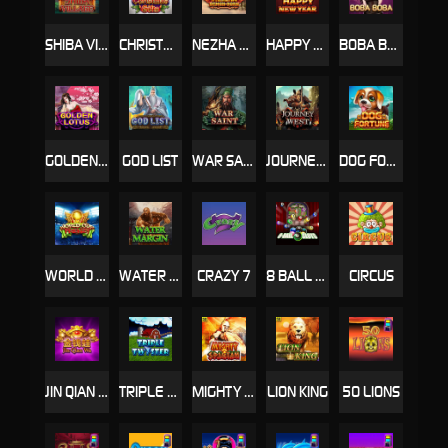
SHIBA VILLAGE
CHRISTMAS GIFT
NEZHA DEMON REBORN
HAPPY NEW YEAR
BOBA BOBA
GOLDEN LOTUS
GOD LIST
WAR SAINT
JOURNEY WEST
DOG FORTUNE
WORLD CUP FRENZY
WATER MARGIN
CRAZY 7
8 BALL SLOTS
CIRCUS
JIN QIAN WA
TRIPLE TWISTER
MIGHTY SPARTAN
LION KING
50 LIONS