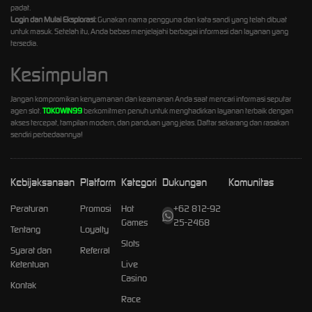
padat.
Login dan Mulai Eksplorasi:
Gunakan nama pengguna dan kata sandi yang telah dibuat
untuk masuk. Setelah itu, Anda bebas menjelajahi berbagai informasi dan layanan yang
tersedia.
Kesimpulan
Jangan kompromikan kenyamanan dan keamanan Anda saat mencari informasi seputar
agen slot.
TOKOWIN99
berkomitmen penuh untuk menghadirkan layanan terbaik dengan
akses tercepat, tampilan modern, dan panduan yang jelas. Daftar sekarang dan rasakan
sendiri perbedaannya!
Kebijaksanaan
Platform
Kategori
Dukungan
Komunitas
Peraturan
Promosi
Hot
+62 812-92
Games
25-2468
Tentang
Loyalty
Slots
Syarat dan
Referral
Ketentuan
Live
Casino
Kontak
Race