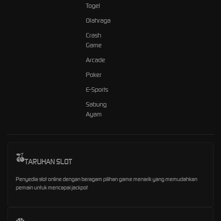
Togel
Olahraga
Crash
Game
Arcade
Poker
E-Sports
Sabung
Ayam
TARUHAN SLOT
Penyedia slot online dengan beragam pilihan game menarik yang memudahkan
pemain untuk mencapai jackpot