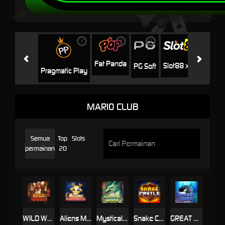
i
i
i
i
i
Facha
Fat Panda
Slot88 x PP
PG Soft
Pragmatic Play
MARIO CLUB
Semua
Top
Slots
permainan
20
WILD WEST
Aliens Madness
Mystical Beasts
Snake Castle
GREAT BLUE