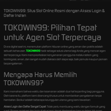
TOKOWIN99: Situs Slot Online Resmi dengan Akses Login &
Daftar Instan
TOKOWIN99: Pilihan Tepat
untuk Agen Slot Terpercaya
Di era digital saat ini, menemukan platform hiburan online yang aman dan praktis adalah
sebuah keharusan.
TOKOWIN99
hadir sebagai solusi utama bagi Anda yang mencari agen
slot terpercaya. Kami memprioritaskan kenyamanan pengguna melalui sistem yang
terintegrasi, aman, dan sangat mudah diakses oleh siapa saja, baik pemula maupun pemain
berpengalaman.
Mengapa Harus Memilih
TOKOWIN99?
Kami memahami bahwa waktu dan keamanan adalah dua hal terpenting bagi pengguna.
Oleh karena itu, platform kami dirancang khusus untuk memberikan pengalaman tanpa
hambatan. Berikut adalah beberapa keunggulan utama yang kami tawarkan:
Akses Login dan Daftar Sangat Cepat:
Tidak perlu membuang waktu dengan formulir yang
rumit. Proses registrasi dan login di situs kami dapat diselesaikan hanya dalam hitungan