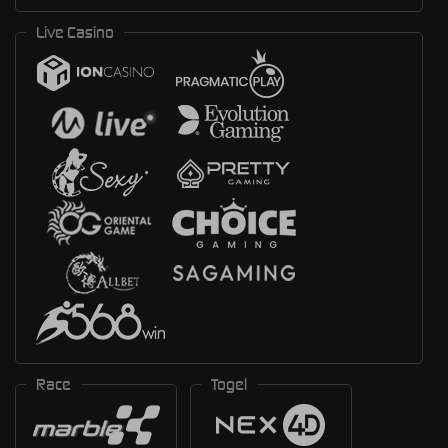
Live Casino
Race
Togel