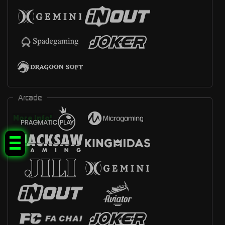
Arcade
More Info!