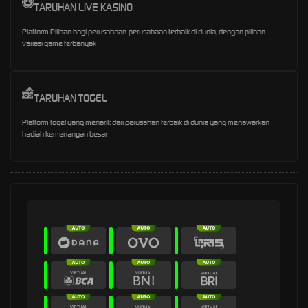
TARUHAN LIVE KASINO
Platform Pilihan bagi perusahaan-perusahaan terbaik di dunia, dengan pilihan
variasi game terbanyak
TARUHAN TOGEL
Platform togel yang menarik dari perusahan terbaik di dunia yang menawarkan
hadiah kemenangan besar