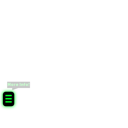
More Info!