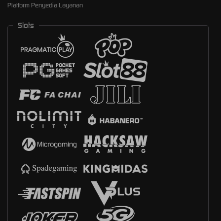
Platform Penyedia Layanan
Slots