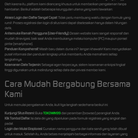
Oleh karena itu, platform kami dirancang khusus untuk memberikan pengalaman tanpa
hambatan. Berikut adalah beberapa keunggulan utama yang kami tawarkan:
Akses Login dan Daftar Sangat Cepat:
Tidak perlu membuang waktu dengan formulir yang
rumit. Proses registrasi dan login di situs kami dapat diselesaikan hanya dalam hitungan
detik.
Antarmuka Ramah Pengguna (User-Friendly):
Desain website kami sangat responsif dan
mudah dinavigasi, baik saat Anda membukanya melalui komputer (PC) maupun ponsel
pintar (smartphone).
Panduan Komprehensif:
Masih baru dalam dunia ini? Jangan khawatir! Kami menyediakan
pusat informasi dan panduan lengkap untuk membantu Anda memahami setiap
langkahnya.
Keamanan Data Terjamin:
Sebagai agen terpercaya, sistem keamanan enkripsi tingkat
tinggi digunakan untuk melindungi setiap data dan privasi member kami.
Cara Mudah Bergabung Bersama
Kami
Untuk memulai pengalaman Anda, ikuti tiga langkah sederhana berikut ini:
Kunjungi Situs Resmi:
Buka
TOKOWIN99
dari peramban (browser) perangkat Anda.
Klik Tombol Daftar:
Isi data diri yang diperlukan pada formulir registrasi yang singkat dan
padat.
Login dan Mulai Eksplorasi:
Gunakan nama pengguna dan kata sandi yang telah dibuat
untuk masuk. Setelah itu, Anda bebas menjelajahi berbagai informasi dan layanan yang