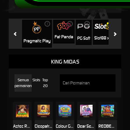
i
i
i
i
i
Facha
Fat Panda
Slot88 x PP
PG Soft
Pragmatic Play
KING MIDAS
Semua
Slots
Top
permainan
20
Aztec Rush Bonanza
Cleopatra's Treasure
Colour Game Mega Bonus
Dear Senpai
REDBEARD TREASURE