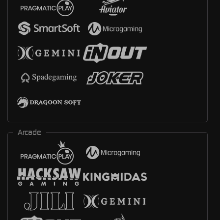
Arcade