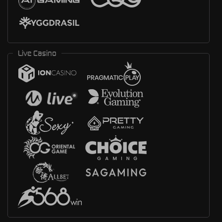
Live Casino