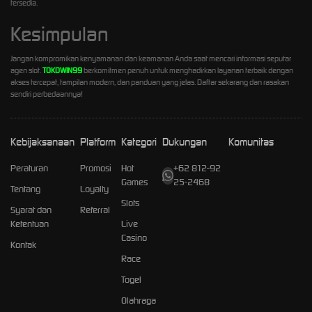
tersedia.
Kesimpulan
Jangan kompromikan kenyamanan dan keamanan Anda saat mencari informasi seputar
agen slot.
TOKOWIN99
berkomitmen penuh untuk menghadirkan layanan terbaik dengan
akses tercepat, tampilan modern, dan panduan yang jelas. Daftar sekarang dan rasakan
sendiri perbedaannya!
Kebijaksanaan
Platform
Kategori
Dukungan
Komunitas
Peraturan
Promosi
Hot
+62 812-92
Games
25-2468
Tentang
Loyalty
Slots
Syarat dan
Referral
Ketentuan
Live
Casino
Kontak
Race
Togel
Olahraga