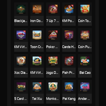
Blackjack
Iron Dome
7 Up 7 Down
KM Power Ball
Coin Toss
KM Virtual Greyhound Racing
Toon Crash
Poker Roulette
Cards Hi Lo
Coin Pusher
Xoc Dia Lightning
KM Virtual Horse Racing
Jogo De Bozo
Fish Prawn Crab 2
Bai Cao
5 Card Poker
Tai Xiu
Monkey King Roulette
Pai Kang
Andar Bahar