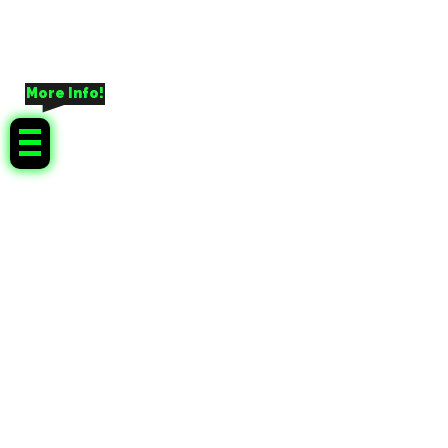
More Info!