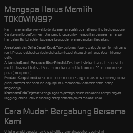
Mengapa Harus Memilih
TOKOWIN99?
Kami memahami bahwa waktu dan keamanan adalah dua hal terpenting bagi pengguna.
Oleh karena itu, platform kami dirancang khusus untuk memberikan pengalaman tanpa
hambatan. Berikut adalah beberapa keunggulan utama yang kami tawarkan:
Akses Login dan Daftar Sangat Cepat:
Tidak perlu membuang waktu dengan formulir yang
rumit. Proses registrasi dan login di situs kami dapat diselesaikan hanya dalam hitungan
detik.
Antarmuka Ramah Pengguna (User-Friendly):
Desain website kami sangat responsif dan
mudah dinavigasi, baik saat Anda membukanya melalui komputer (PC) maupun ponsel
pintar (smartphone).
Panduan Komprehensif:
Masih baru dalam dunia ini? Jangan khawatir! Kami menyediakan
pusat informasi dan panduan lengkap untuk membantu Anda memahami setiap
langkahnya.
Keamanan Data Terjamin:
Sebagai agen terpercaya, sistem keamanan enkripsi tingkat
tinggi digunakan untuk melindungi setiap data dan privasi member kami.
Cara Mudah Bergabung Bersama
Kami
Untuk memulai pengalaman Anda, ikuti tiga langkah sederhana berikut ini: