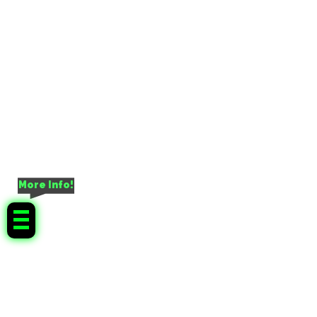
More Info!