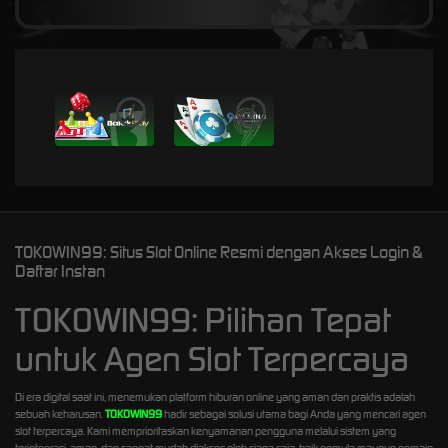
i
i
TOKOWIN99: Situs Slot Online Resmi dengan Akses Login &
Daftar Instan
TOKOWIN99: Pilihan Tepat
untuk Agen Slot Terpercaya
Di era digital saat ini, menemukan platform hiburan online yang aman dan praktis adalah
sebuah keharusan.
TOKOWIN99
hadir sebagai solusi utama bagi Anda yang mencari agen
slot terpercaya. Kami memprioritaskan kenyamanan pengguna melalui sistem yang