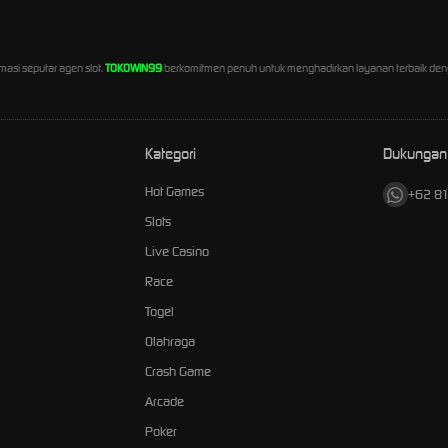
si seputar agen slot.
TOKOWIN99
berkomitmen penuh untuk menghadirkan layanan terbaik denga
Kategori
Dukungan
Hot Games
+62 8
Slots
Live Casino
Race
Togel
Olahraga
Crash Game
Arcade
Poker