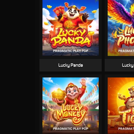
Lucky Panda
Lucky