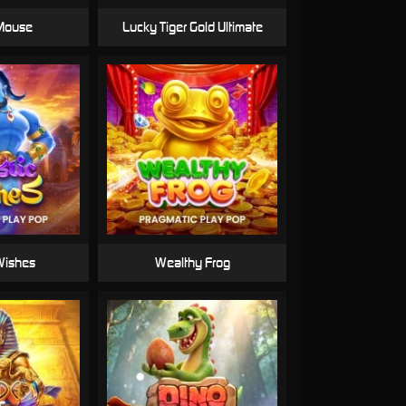
Mouse
Lucky Tiger Gold Ultimate
Wishes
Wealthy Frog