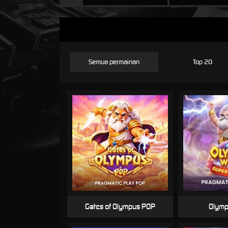
Semua permainan
Top 20
Gates of Olympus POP
Olymp