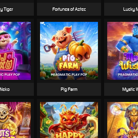
y Tiger
Fortunes of Aztec
Lucky 
 Neko
Pig Farm
Mystic 