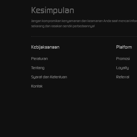
Kesimpulan
Jangan kompromikan kenyamanan dan keamanan Anda saat mencari informa
sekarang dan rasakan sendiri perbedaannya!
Kebijaksanaan
Platform
Peraturan
Promosi
Tentang
Loyalty
Syarat dan Ketentuan
Referral
Kontak