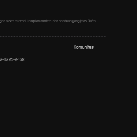
n akses tercepat, tampilan modern, dan panduan yang jelas. Daftar
Komunitas
12-9225-2468