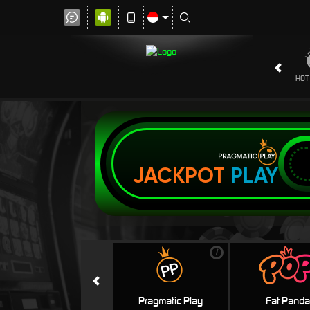
HOT
JACKPOT
PLAY
i
Pragmatic Play
Fat Pand