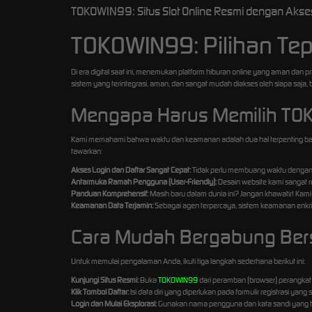
TOKOWIN99: Situs Slot Online Resmi dengan Akses
TOKOWIN99: Pilihan Tep
Di era digital saat ini, menemukan platform hiburan online yang aman dan 
sistem yang terintegrasi, aman, dan sangat mudah diakses oleh siapa saj
Mengapa Harus Memilih T
Kami memahami bahwa waktu dan keamanan adalah dua hal terpenting bagi
tawarkan:
Akses Login dan Daftar Sangat Cepat:
Tidak perlu membuang waktu dengan for
Antarmuka Ramah Pengguna (User-Friendly):
Desain website kami sangat r
Panduan Komprehensif:
Masih baru dalam dunia ini? Jangan khawatir! K
Keamanan Data Terjamin:
Sebagai agen terpercaya, sistem keamanan enkrips
Cara Mudah Bergabung Ber
Untuk memulai pengalaman Anda, ikuti tiga langkah sederhana berikut ini:
Kunjungi Situs Resmi:
Buka
TOKOWIN99
dari peramban (browser) perangkat
Klik Tombol Daftar:
Isi data diri yang diperlukan pada formulir registrasi yang
Login dan Mulai Eksplorasi:
Gunakan nama pengguna dan kata sandi yang tela