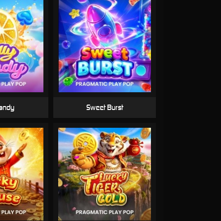
Candy
Sweet Burst