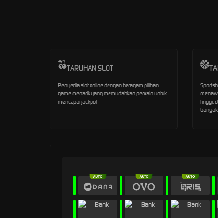
TARUHAN SLOT
TA
Penyedia slot online dengan beragam pilihan
Sportsb
game menarik yang memudahkan pemain untuk
menawar
mencapai jackpot
tinggi,
banyak 