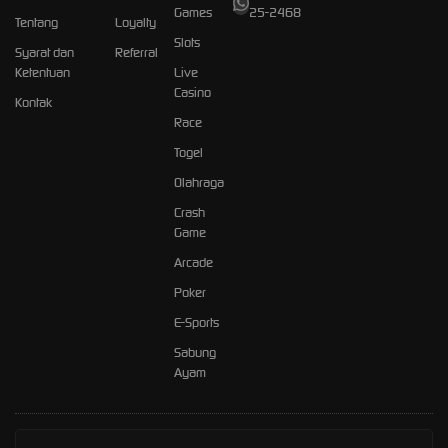
Games
25-2468
Tentang
Loyalty
Slots
Syarat dan
Referral
Ketentuan
Live
Casino
Kontak
Race
Togel
Olahraga
Crash
Game
Arcade
Poker
E-Sports
Sabung
Ayam