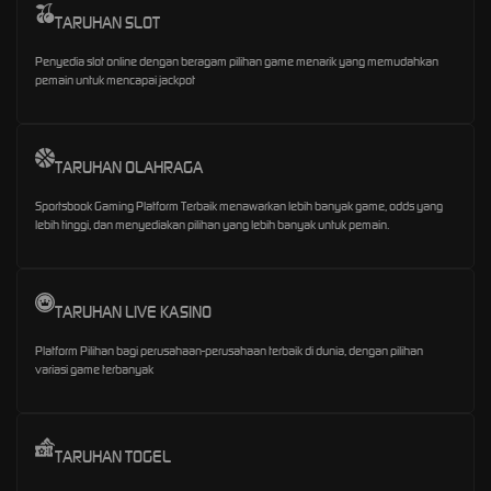
TARUHAN SLOT
Penyedia slot online dengan beragam pilihan game menarik yang memudahkan
pemain untuk mencapai jackpot
TARUHAN OLAHRAGA
Sportsbook Gaming Platform Terbaik menawarkan lebih banyak game, odds yang
lebih tinggi, dan menyediakan pilihan yang lebih banyak untuk pemain.
TARUHAN LIVE KASINO
Platform Pilihan bagi perusahaan-perusahaan terbaik di dunia, dengan pilihan
variasi game terbanyak
TARUHAN TOGEL