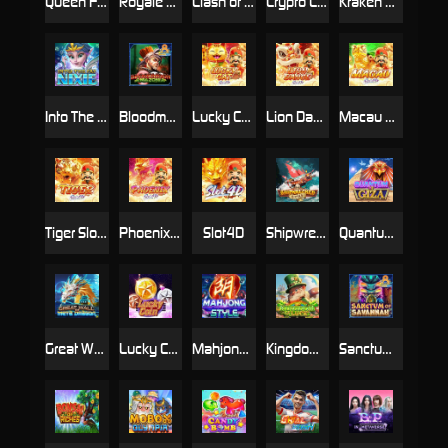
Queen Femida 2
Royale Ace
Clash of Olympus
Crypto Coin
Kraken Queen
Into The Fay: Nixie
Bloodmoon Amazonia
Lucky Cat Slot4D
Lion Dance Slot4D
Macau Slot4D
Tiger Slot4D
Phoenix Slot4D
Slot4D
Shipwrecked Riches
Quantum Of Giza
Great Wall of Meta Dragon
Lucky Coins
Mahjong Style
Kingdom of Luck
Sanctum Of Savanah