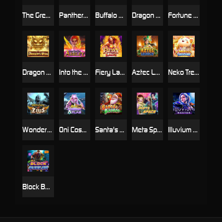
The Great Sorcery
Panthera Pardus
Buffalo Blaze
Dragon Treasure
Fortune Realm
Dragon Wish
Into the Fay: Ashley
Fiery Lady
Aztec Legacy
Neko Treasure
Wonders of Zeus
Oni Cosmic Atlas
Santa's Payday
Meta Space
Illuvium Master
Block Buster