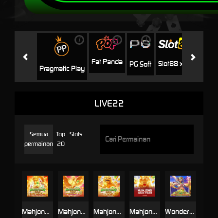
i
i
i
i
i
Facha
Fat Panda
Slot88 x PP
PG Soft
Pragmatic Play
LIVE22
Semua
Top
Slots
permainan
20
Mahjong Gold: Dragon
Mahjong Gold: Phoenix
Mahjong Gold: Lion
Mahjong Gold: Tiger
Wonders of Giza Pyramid