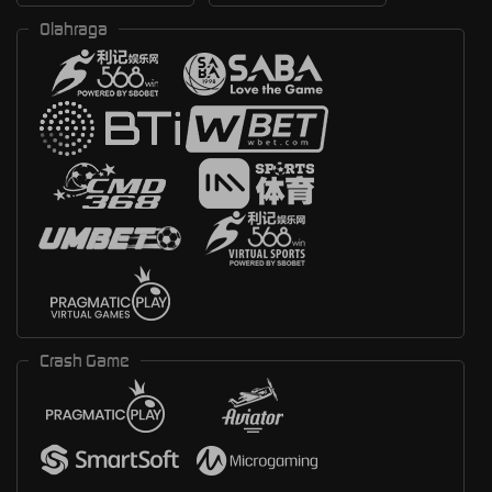
Olahraga
Crash Game