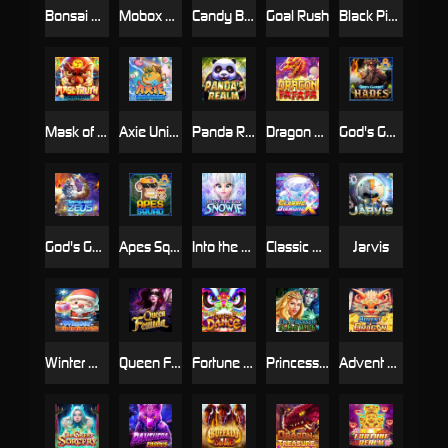
Bonsai of the Riches
Mobox Olympia
Candy Bomb
Goal Rush
Black Pink (B.P.) in Metaverse
Mask of Truth Jumboways
Axie Universe
Panda Realm
Dragon FAFAFA
God's Gambit : Hades
God's Gambit Zeus
Apes Squad
Into the Fay: Snowie
Classic Diamond X5
Jarvis
Winter Winnings
Queen Femida
Fortune Dance
Princess and the Evil Witch
Advent of the Dragon