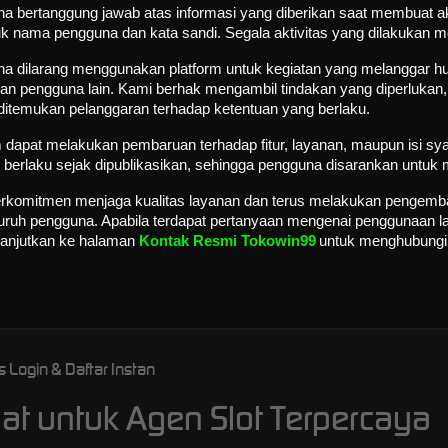
a bertanggung jawab atas informasi yang diberikan saat membuat ak
k nama pengguna dan kata sandi. Segala aktivitas yang dilakukan me
a dilarang menggunakan platform untuk kegiatan yang melanggar hu
an pengguna lain. Kami berhak mengambil tindakan yang diperlukan
 ditemukan pelanggaran terhadap ketentuan yang berlaku.
m dapat melakukan pembaruan terhadap fitur, layanan, maupun isi sy
t berlaku sejak dipublikasikan, sehingga pengguna disarankan untuk 
rkomitmen menjaga kualitas layanan dan terus melakukan pengemb
luruh pengguna. Apabila terdapat pertanyaan mengenai penggunaan lay
 lanjutkan ke halaman
Kontak Resmi Tokowin99
untuk menghubungi
 Login & Daftar Instan
at untuk Agen Slot Terpercaya