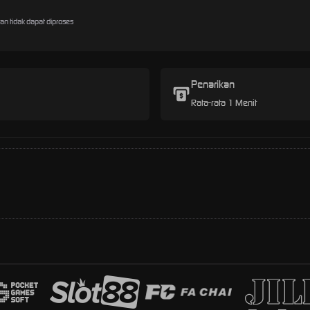
an tidak dapat diproses
Penarikan
Rata-rata 1 Menit