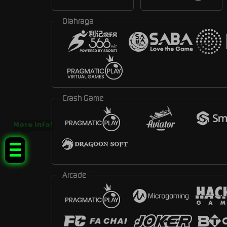
Olahraga
Crash Game
More Info!
Arcade