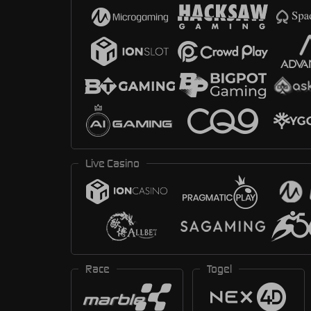
Live Casino
Race
Togel