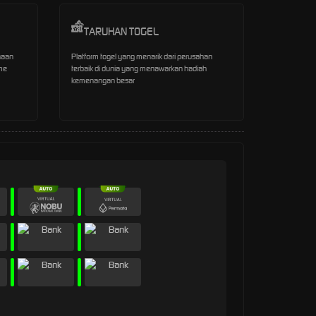
TARUHAN TOGEL
haan
Platform togel yang menarik dari perusahan
ame
terbaik di dunia yang menawarkan hadiah
kemenangan besar