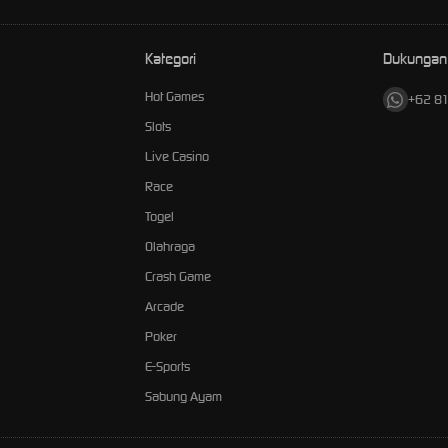
Kategori
Dukungan
Hot Games
+62 8
Slots
Live Casino
Race
Togel
Olahraga
Crash Game
Arcade
Poker
E-Sports
Sabung Ayam