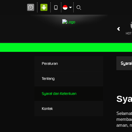
HOT
Syara
Peraturan
Tentang
Syarat dan Ketentuan
Sya
Kontak
Selamat
membaca
aman, n