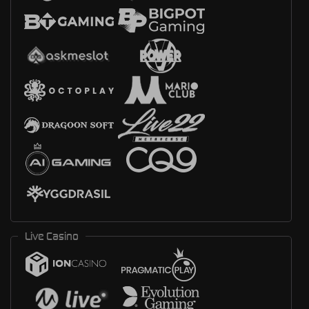
Live Casino