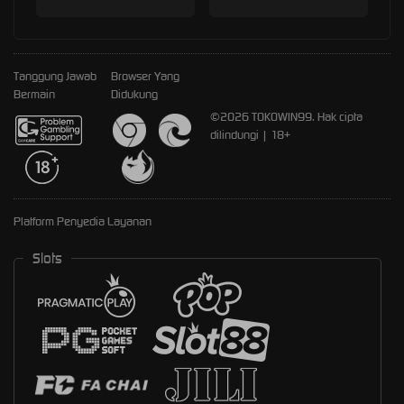
Tanggung Jawab
Browser Yang
Bermain
Didukung
©2026 TOKOWIN99. Hak cipta
dilindungi | 18+
Platform Penyedia Layanan
Slots